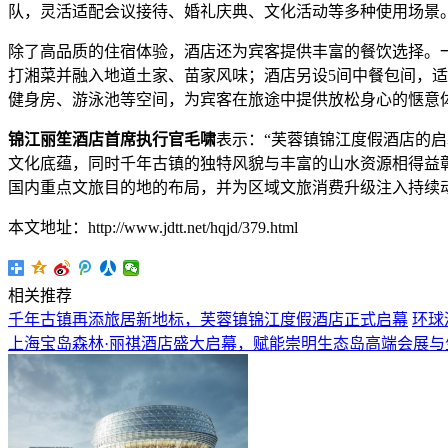
队，灵活适配会议接待、婚礼庆典、文化活动等多种使用场景
除了高品质的住宿体验，酒店还为宾客提供丰富的餐饮选择。
打湘菜并融入地道土家、苗家风味；酒店另设5间中餐包间，
健身房、游泳池等空间，为宾客在旅途中提供放松身心的惬意
锦江丽笙酒店
首席执行官毛啸
表示：“芙蓉镇锦江度假酒店的
文化底蕴，同时千年古镇的独特风貌与丰富的山水资源相得益
国内重点文旅目的地的布局，并为区域文旅消费升级注入持续
本文地址：http://www.jdtt.net/hqjd/379.html
相关推荐
千年古镇再添旅居新地标，芙蓉镇锦江度假酒店正式启幕
环球
上海宝岛森林·丽祺酒店盛大启幕，赋能崇明生态岛高端会展与