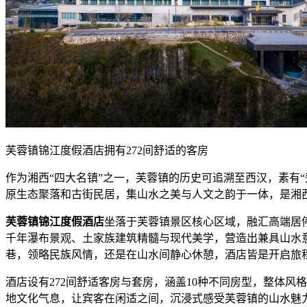
​芙蓉镇锦江度假酒店拥有272间舒适的客房
作为湘西“四大名镇”之一，芙蓉镇的历史可追溯至西汉，素有
原生态聚落和古街民居，集山水之美与人文之韵于一体，是湘
芙蓉镇锦江度假酒店
坐落于芙蓉镇景区核心区域，融汇高端居
千年瀑布景观、土家族建筑精髓与现代美学，营造出兼具山水
巷，领略民族风情，还是在山水间静心休憩，酒店皆是开启旅
酒店设有272间舒适客房与套房，涵盖10种不同房型，整体
地文化气息，让宾客在闲适之间，沉浸式感受芙蓉镇的山水魅力