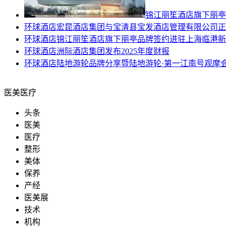
​锦江丽笙酒店旗下丽
环球酒店
宏昆酒店集团与宝清县宝发酒店管理有限公司正
环球酒店
​锦江丽笙酒店旗下丽亭品牌签约进驻上海临港
环球酒店
洲际酒店集团发布2025年度财报
环球酒店
陆地游轮品牌分享暨陆地游轮·第一江南号观摩
医美医疗
头条
医美
医疗
整形
美体
保养
产经
医美展
技术
机构