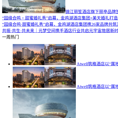
​锦江丽笙酒店旗下丽亭品
“园缘合鸣・甜蜜婚礼秀”启幕，金鸡湖酒店集团×美天婚礼打
“园缘合鸣·甜蜜婚礼秀”启幕，金鸡湖酒店集团携26家品牌共
共振·共生·共未来｜元梦空间携手酒店行业共启元宇宙旅居新
一周热门
Atwell筑格酒店以
Atwell筑格酒店以