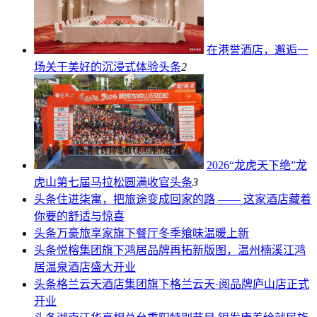
在港誉酒店，邂逅一
场关于美好的沉浸式体验
头条
2
2026“龙虎天下绝”龙
虎山第七届马拉松圆满收官
头条
3
头条
住进柒寓，把旅途变成回家的路 —— 这家酒店藏着
你要的舒适与惊喜
头条
万豪旅享家旗下餐厅冬季飨味温暖上新
头条
悦榕集团旗下鸿居品牌再拓新版图，温州楠溪江鸿
居温泉酒店盛大开业
头条
格兰云天酒店集团旗下格兰云天·阅品牌庐山店正式
开业