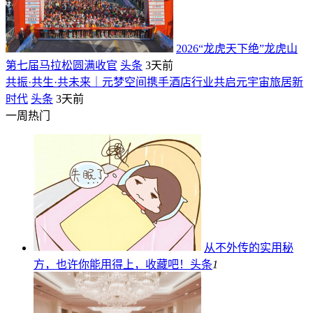
2026“龙虎天下绝”龙虎山
第七届马拉松圆满收官
头条
3天前
共振·共生·共未来｜元梦空间携手酒店行业共启元宇宙旅居新
时代
头条
3天前
一周热门
从不外传的实用秘
方，也许你能用得上，收藏吧！
头条
1