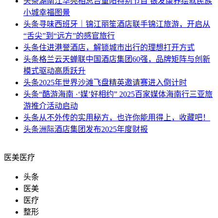
头条
湖南江华亮相总台重阳特别节目 银发康养绘就民族
小城幸福图景
头条
寻味西班牙｜锦江丽笙酒店联手锦江旅游，开启从
“舌尖”到“远方”的感官旅行
头条
住进港誉酒店，解锁城市出行的理想打开方式
头条
格兰云天蝉联中国酒店集团60强，品牌矩阵与创新
模式驱动高质跃升
头条
2025年世界沙滩飞盘精英邀请赛进入倒计时
头条
“酷游海南 ·‘媒’好相约” 2025百家媒体海南行三亚旅
游推介活动启动
头条
从不外传的实用秘方，也许你能用得上，收藏吧！
头条
洲际酒店集团发布2025年度财报
医美医疗
头条
医美
医疗
整形