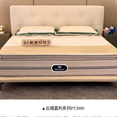
▲云缦嘉利系列PT3000