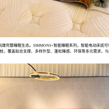
完整睡眠生态。SIMMONS+智能睡眠系列，智能电动床底可切换
mon梦宝等系列睡枕，覆盖贴合支撑、多样外型、蓬松睡感、环保等多