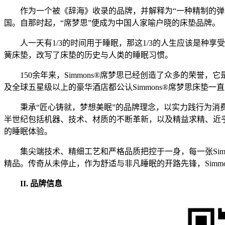
作为一个被《辞海》收录的品牌，并解释为“一种精制的弹簧
国。自那时起，“席梦思”便成为中国人家喻户晓的床垫品牌。
人一天有1/3的时间用于睡眠，那这1/3的人生应该是种享受。18
簧床垫，改写了床垫的历史与人类的睡眠习惯。
150余年来，Simmons®席梦思已经创造了众多的荣
及全球五星级以上的豪华酒店都公认Simmons®席梦思床垫
秉承“匠心铸就，梦想美眠”的品牌理念，以实力践行为消费
半世纪包括机器、技术、材质的不断革新，以及精益求精、近乎
的睡眠体验。
集尖端技术、精细工艺和严格品质把控于一身，每一张Si
精品。传奇从未停止，作为舒适与非凡睡眠的开路先锋，Simm
II. 品牌信息