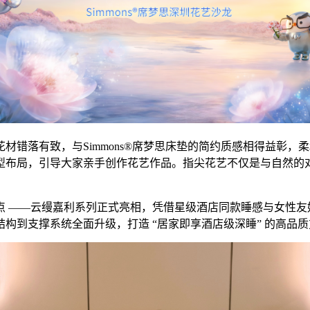
材错落有致，与Simmons®席梦思床垫的简约质感相得益彰
型布局，引导大家亲手创作花艺作品。指尖花艺不仅是与自然的
 ——云缦嘉利系列正式亮相，凭借星级酒店同款睡感与女性友好设
构到支撑系统全面升级，打造 “居家即享酒店级深睡” 的高品