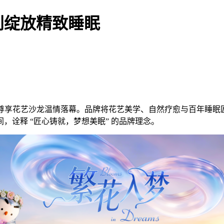
利绽放精致睡眠
VIP尊享花艺沙龙温情落幕。品牌将花艺美学、自然疗愈与百年
诠释 “匠心铸就，梦想美眠” 的品牌理念。