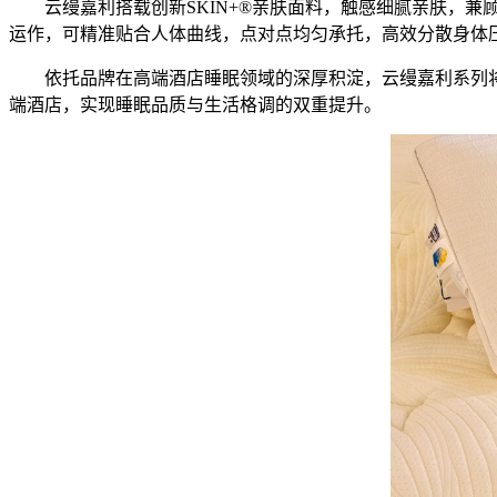
云缦嘉利搭载创新SKIN+®亲肤面料，触感细腻亲肤，兼顾
运作，可精准贴合人体曲线，点对点均匀承托，高效分散身体
依托品牌在高端酒店睡眠领域的深厚积淀，云缦嘉利系列
端酒店，实现睡眠品质与生活格调的双重提升。